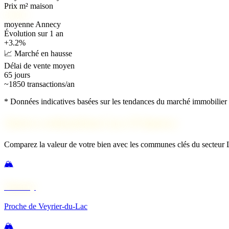
Prix m² maison
6 200 €
moyenne Annecy
Évolution sur 1 an
+3.2%
📈 Marché en hausse
Délai de vente moyen
65 jours
~1850 transactions/an
* Données indicatives basées sur les tendances du marché immobilier 
Autres estimations Lac d'Annecy
Comparez la valeur de votre bien avec les communes clés du secteur
🏔️
Annecy
Proche de Veyrier-du-Lac
🏔️