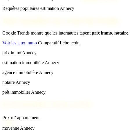
Requêtes populaires estimation Annecy
Nous répondons aux recherches locales
Google Trends montre que les internautes tapent
prix immo
,
notaire
Voir les taux immo
Comparatif Leboncoin
prix immo Annecy
estimation immobilière Annecy
agence immobilière Annecy
notaire Annecy
prêt immobilier Annecy
📊
Prix immobilier à Annecy en 2026
Prix m² appartement
5 800 €
moyenne Annecy