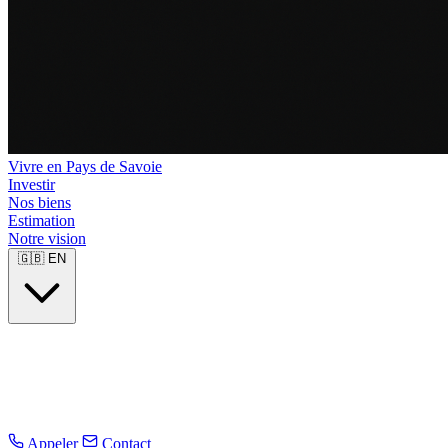
Vivre en Pays de Savoie
Investir
Nos biens
Estimation
Notre vision
🇬🇧
EN
Appeler
Contact