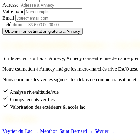
Adresse
Votre nom
Email
Téléphone
Obtenir mon estimation gratuite à Annecy
Le marché immobilier à Annecy — Lac d
Sur le secteur du Lac d'Annecy, Annecy concentre une demande premium
Notre estimation à Annecy intègre les micro-marchés (rive Est/Ouest, ex
Nous corrélons les ventes signées, les délais de commercialisation et l
Analyse rive/altitude/vue
Comps récents vérifiés
Valorisation des extérieurs & accès lac
Villes voisines
Veyrier-du-Lac →
Menthon-Saint-Bernard →
Sévrier →