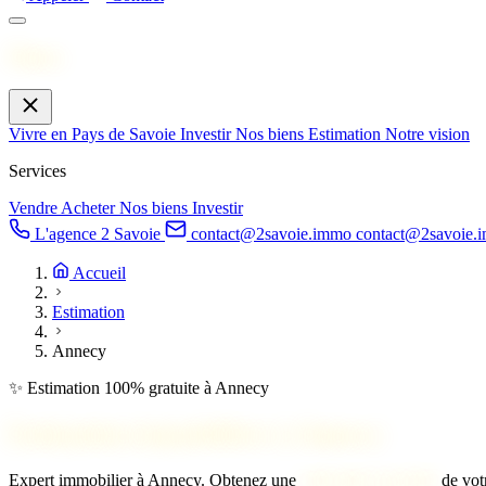
Menu
Vivre en Pays de Savoie
Investir
Nos biens
Estimation
Notre vision
Services
Vendre
Acheter
Nos biens
Investir
L'agence 2 Savoie
contact@2savoie.immo
contact@2savoie.
Accueil
Estimation
Annecy
✨ Estimation 100% gratuite à Annecy
Estimation immobilière à
Annecy
Expert immobilier à Annecy. Obtenez une
estimation gratuite
de votr