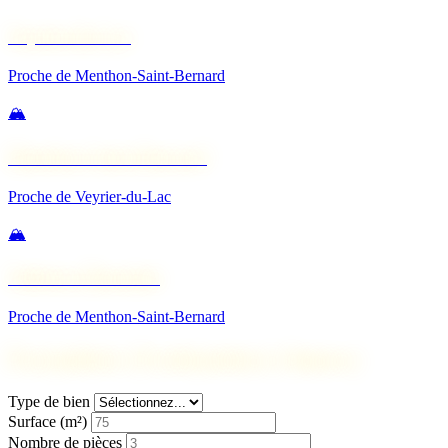
Veyrier-du-Lac
Proche de Menthon-Saint-Bernard
🏔️
Menthon-Saint-Bernard
Proche de Veyrier-du-Lac
🏔️
Talloires-Montmin
Proche de Menthon-Saint-Bernard
Formulaire d'estimation à Annecy
Type de bien
Surface (m²)
Nombre de pièces